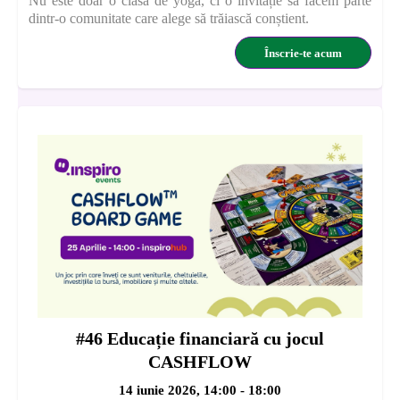
Nu este doar o clasă de yoga, ci o invitație să facem parte
dintr-o comunitate care alege să trăiască conștient.
Înscrie-te acum
#46 Educație financiară cu jocul
CASHFLOW
14 iunie 2026, 14:00 - 18:00