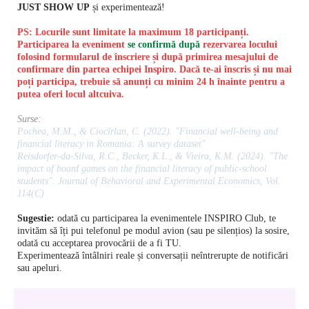
JUST SHOW UP
și experimentează!
PS: Locurile sunt limitate la maximum 18 participanți.
Participarea la eveniment
se confirmă după
rezervarea locului
folosind formularul de înscriere și după primirea mesajului de
confirmare din partea echipei Inspiro. Dacă te-ai înscris și nu mai
poți participa, trebuie să anunți cu minim 24 h înainte pentru a
putea oferi locul altcuiva.
Surse:
Pochea, M.M., & Ciocîrlan, C. (2022). "Financial well-being and
financial literacy in Romania: A survey dataset"
Reisdorfer-da-Silva, R.C., Becker, K.L., & Vieira, K.M. (2024). "The
impact of board games on the financial literacy of public-school
students". Journal of Behavioral and Experimental Economics, Vol.
114(C)
Sugestie:
odată cu participarea la evenimentele INSPIRO Club, te
invităm să îți pui telefonul pe modul avion (sau pe silențios) la sosire,
odată cu acceptarea provocării de a fi TU.
Experimentează întâlniri reale și conversații neîntrerupte de notificări
sau apeluri.