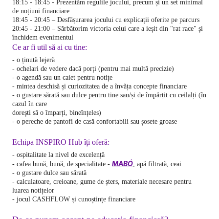
18:15 - 18:45 - Prezentăm regulile jocului, precum și un set minimal
de noțiuni financiare
18:45 - 20:45 – Desfășurarea jocului cu explicații oferite pe parcurs
20:45 - 21:00 – Sărbătorim victoria celui care a ieșit din "rat race" și
închidem evenimentul
Ce ar fi util să ai cu tine:
- o ținută lejeră
- ochelari de vedere dacă porți (pentru mai multă precizie)
- o agendă sau un caiet pentru notițe
- mintea deschisă și curiozitatea de a învăța concepte financiare
- o gustare sărată sau dulce pentru tine sau/și de împărțit cu ceilalți (în
cazul în care
dorești să o împarți, bineînțeles)
- o pereche de pantofi de casă confortabili sau șosete groase
Echipa INSPIRO Hub îți oferă:
- ospitalitate la nivel de excelență
MABÓ
- cafea bună, bună, de specialitate -
, apă filtrată, ceai
- o gustare dulce sau sărată
- calculatoare, creioane, gume de șters, materiale necesare pentru
luarea notițelor
- jocul CASHFLOW și cunoștințe financiare