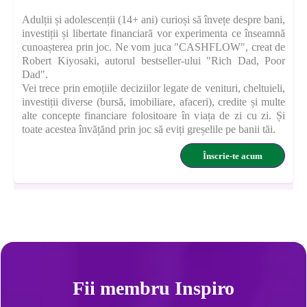
Adulții și adolescenții (14+ ani) curioși să învețe despre bani,
investiții și libertate financiară vor experimenta ce înseamnă
cunoașterea prin joc. Ne vom juca "CASHFLOW", creat de
Robert Kiyosaki, autorul bestseller-ului "Rich Dad, Poor
Dad".
Vei trece prin emoțiile deciziilor legate de venituri, cheltuieli,
investiții diverse (bursă, imobiliare, afaceri), credite și multe
alte concepte financiare folositoare în viața de zi cu zi. Și
toate acestea învățănd prin joc să eviți greșelile pe banii tăi.
Înscrie-te acum
Fii membru Inspiro