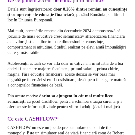
De ce punem accent pe educația financiară?
Datele sunt îngrijorătoare:
doar 8.26% dintre români au cunoștințe
și competențe de educație financiară
, plasând România pe ultimul
loc în Uniunea Europeană.
Mai mult, cercetările recente din decembrie 2024 demonstrează că
jocurile de masă educative cresc semnificativ alfabetizarea financiară
a elevilor și studenților în toate dimensiunile: cunoștințe,
comportament și atitudine. Studiul realizat pe elevi arată îmbunătățiri
clare și măsurabile.
Adolescenții actuali se vor afla doar în câțiva ani în situația de a lua
decizii financiare majore: facultatea, primul salariu, prima chirie,
mașină. Fără educație financiară, aceste decizii se vor baza mai
degrabă pe încercări și erori costisitoare, decât pe o înțelegere matură
a conceptelor financiare de bază.
Din aceste motive
dorim sa ajungem în cât mai multe licee
românești
cu jocul Cashflow, pentru a schimba situația curentă și a
oferi aceste informații vitale pentru viitorii adulți (detalii mai jos).
Ce este CASHFLOW?
CASHFLOW nu este un joc despre acumulare de bani de tip
monopoly. Este un simulator real de viață financiară creat de Robert