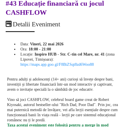
#43 Educație financiară cu jocul
CASHFLOW
Detalii Eveniment
Data:
Vineri, 22 mai 2026
Ora:
18:00 - 21:00
Locație:
Inspiro HUB - Str. C-tin cel Mare, nr. 41
(zona
Lipovei, Timișoara):
https://maps.app.goo.gl/F8BiZSqt8zd6Woo88
Pentru adulți și adolescenți (14+ ani) curioși să învețe despre bani,
investiții și libertate financiară într-un mod interactiv și captivant,
avem o invitație specială la o sâmbătă de joc educativ.
Vino să joci CASHFLOW, celebrul board game creat de Robert
Kiyosaki, autorul bestseller-ului "Rich Dad, Poor Dad". Prin joc, cea
mai puternică metodă de învățare, vei afla lecții esențiale despre cum
funcționează banii în viața reală - lecții pe care sistemul educațional
românesc nu ți le predă.
Taxa acestui eveniment este folosită pentru a merge în mod