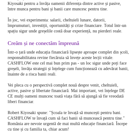
Kiyosaki pentru a învăța oamenii diferența dintre active și pasive,
între munca pentru bani și banii care muncesc pentru tine.
În joc, vei experimenta: salarii, cheltuieli lunare, datorii,
împrumuturi, investiții, oportunități și crize financiare. Totul într-un
spațiu sigur unde greșelile costă doar experiență, nu pierderi reale.
Creăm și ne conectăm împreună
Într-o țară unde educația financiară lipsește aproape complet din școli,
responsabilitatea revine fiecăruia să învețe aceste lecții vitale.
CASHFLOW este cel mai bun prim pas - un loc sigur unde poți face
greșeli, învăța strategii și înțelege cum funcționează cu adevărat banii,
înainte de a risca banii reali.
Vei pleca cu o perspectivă complet nouă despre venit, cheltuieli,
active, pasive și libertate financiară. Mai important, vei înțelege DE
CE mulți oameni muncesc toată viața fără să ajungă să fie vreodată
liberi financiar.
Robert Kiyosaki spune: "Școala te învață să muncești pentru bani.
CASHFLOW te învață cum să faci banii să muncească pentru tine."
România are nevoie urgentă de mai multă educație financiară. Începe
cu tine și cu familia ta, chiar acum!