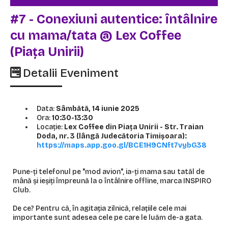
#7 - Conexiuni autentice: întâlnire
cu mama/tata @ Lex Coffee
(Piața Unirii)
Detalii Eveniment
Data:
Sâmbătă, 14 iunie 2025
Ora:
10:30-13:30
Locație:
Lex Coffee din Piața Unirii - Str. Traian
Doda, nr. 3 (lângă Judecătoria Timișoara):
https://maps.app.goo.gl/BCE1H9CNft7vybG38
Pune-ți telefonul pe "mod avion", ia-ți mama sau tatăl de
mână și ieșiți împreună la o întâlnire offline, marca INSPIRO
Club.
De ce? Pentru că, în agitația zilnică, relațiile cele mai
importante sunt adesea cele pe care le luăm de-a gata.