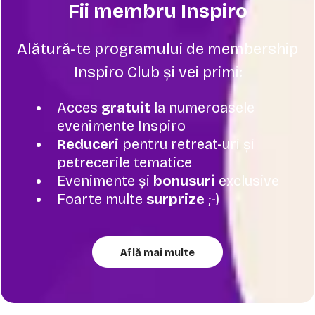
Fii membru Inspiro
Alătură-te programului de membership
Inspiro Club și vei primi:
Acces
gratuit
la numeroasele
evenimente Inspiro
Reduceri
pentru retreat-uri și
petrecerile tematice
Evenimente și
bonusuri
exclusive
Foarte multe
surprize
;-)
Află mai multe