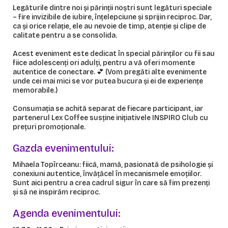
Legăturile dintre noi și părinții noștri sunt legături speciale
– fire invizibile de iubire, înțelepciune și sprijin reciproc. Dar,
ca și orice relație, ele au nevoie de timp, atenție și clipe de
calitate pentru a se consolida.
Acest eveniment este dedicat în special părinților cu fii sau
fiice adolescenți ori adulți, pentru a vă oferi momente
autentice de conectare. 💕 (Vom pregăti alte evenimente
unde cei mai mici se vor putea bucura și ei de experiențe
memorabile.)
Consumația se achită separat de fiecare participant, iar
partenerul Lex Coffee susține inițiativele INSPIRO Club cu
prețuri promoționale.
Gazda evenimentului:
Mihaela Topîrceanu: fiică, mamă, pasionată de psihologie și
conexiuni autentice, învățăcel în mecanismele emoțiilor.
Sunt aici pentru a crea cadrul sigur în care să fim prezenți
și să ne inspirăm reciproc.
Agenda evenimentului: